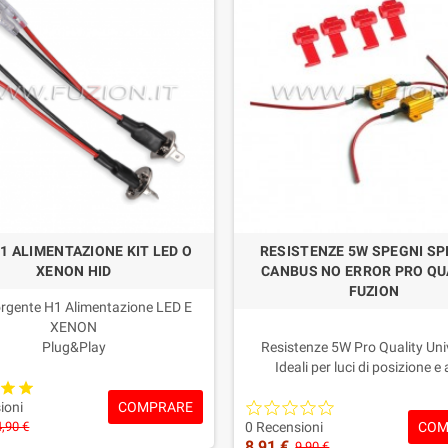
H1 ALIMENTAZIONE KIT LED O
RESISTENZE 5W SPEGNI SP
XENON HID
CANBUS NO ERROR PRO QU
FUZION
orgente H1 Alimentazione LED E
XENON
Plug&Play
Resistenze 5W Pro Quality Uni
Confezione: 2 Pezzi
Ideali per luci di posizione e 
Garanzia 2 Anno
Elimina i problemi di Spia guast
COMPRARE
lampada e anomalie vari
ioni
COM
Con sistema di fissaggio velo
4,90 €
0 Recensioni
8,91 €
adattano a tutti i veicoli
9,90 €