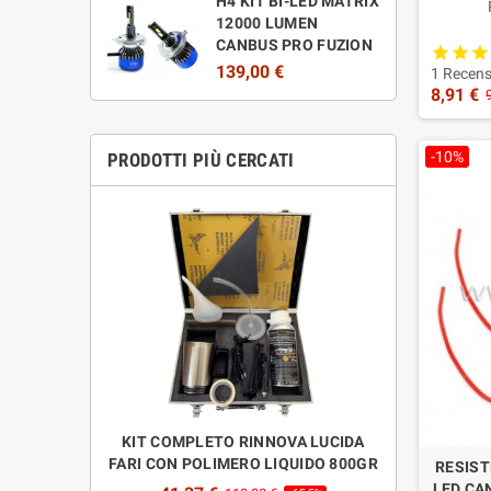
H4 KIT BI-LED MATRIX
12000 LUMEN
Elimina
CANBUS PRO FUZION
139,00 €
Con s
1 Recens
8,91 €
-10%
PRODOTTI PIÙ CERCATI
ARCHEGGIO CON
KIT COMPLETO RINNOVA LUCIDA
RICARICA PO
ILI FUZION
FARI CON POLIMERO LIQUIDO 800GR
800GR LUCI
RESIST
F
LED CA