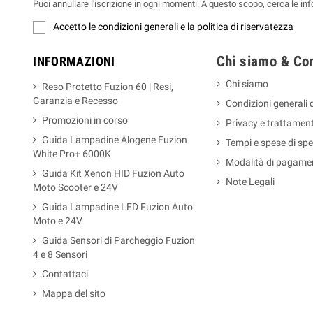
Puoi annullare l'iscrizione in ogni momenti. A questo scopo, cerca le info
Accetto le condizioni generali e la politica di riservatezza
Chi siamo & Con
INFORMAZIONI
Chi siamo
Reso Protetto Fuzion 60 | Resi,
Garanzia e Recesso
Condizioni generali 
Promozioni in corso
Privacy e trattament
Guida Lampadine Alogene Fuzion
Tempi e spese di spe
White Pro+ 6000K
Modalità di pagame
Guida Kit Xenon HID Fuzion Auto
Note Legali
Moto Scooter e 24V
Guida Lampadine LED Fuzion Auto
Moto e 24V
Guida Sensori di Parcheggio Fuzion
4 e 8 Sensori
Contattaci
Mappa del sito