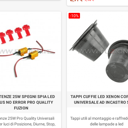
Confezione: 2 Pezzi
Garanzia 2 Anni
-10%
TENZE 25W SPEGNI SPIA LED
TAPPI CUFFIE LED XENON CO
US NO ERROR PRO QUALITY
UNIVERSALE AD INCASTRO 
FUZION
enze 25W Pro Quality Universali
Tappi utili al montaggio e raffr
er luci di Posizione, Diurne, Stop,
delle lampade a led