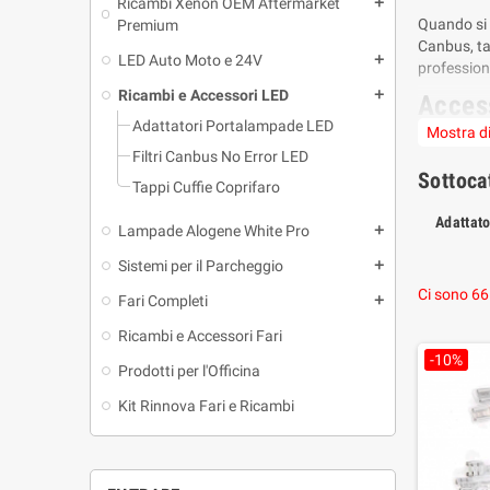
Ricambi Xenon OEM Aftermarket
add
Quando si 
Premium
Canbus, tap
LED Auto Moto e 24V
add
profession
Ricambi e Accessori LED
add
Acces
Adattatori Portalampade LED
Mostra di
Alcuni vei
Filtri Canbus No Error LED
spazio die
Sottoca
Tappi Cuffie Coprifaro
Canbus
Adattat
Lampade Alogene White Pro
add
I veicoli 
instabile 
Sistemi per il Parcheggio
add
comuni, in 
Ci sono 66
Fari Completi
add
Portal
Ricambi e Accessori Fari
In questa c
-10%
Prodotti per l'Officina
rendere il 
Kit Rinnova Fari e Ricambi
Hai du
Prima dell’
installando