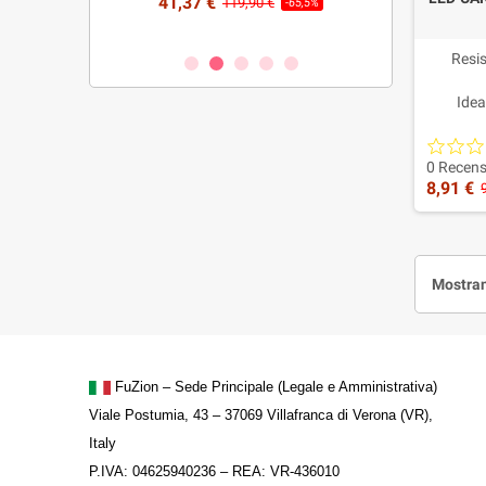
41,37 €
€
119,90 €
-70%
-65,5%
26,00 
Resi
Idea
Elimina
Con s
0 Recens
8,91 €
Mostran
FuZion – Sede Principale (Legale e Amministrativa)
Viale Postumia, 43 – 37069 Villafranca di Verona (VR),
Italy
P.IVA: 04625940236 – REA: VR-436010