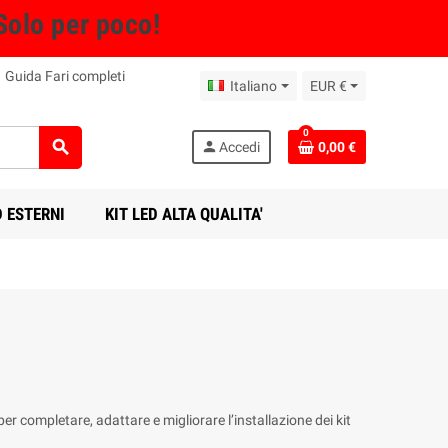
Solo per poco!
Guida Fari completi
Italiano
EUR €
0
search
person
Accedi
0,00 €
D ESTERNI
KIT LED ALTA QUALITA'
er completare, adattare e migliorare l’installazione dei kit