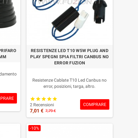
ggiorati in base al tipo di faro.
ada LED senza un adattatore dedicato.
PRIFARO
RESISTENZE LED T10 W5W PLUG AND
 MM
PLAY SPEGNI SPIA FILTRI CANBUS NO
ERROR FUZION
controlli lampada sensibili.
eddamento
Resistenze Cablate T10 Led Canbus no
i 50 ai
error, posizioni, targa, altro.
Elimina tutti i problemi di Spia guasti errore
PRARE
e
lampada e anomalie varie
COMPRARE
ale senza
Plug&Play specifico con attacchi Oem
2 Recensioni
7,01 €
come il tuo veicolo
7,79 €
Confezione: 2 Pezzi
Garanzia 2 Anni
-10%