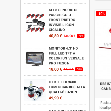
KIT 8 SENSORI DI
-10%
PARCHEGGIO
FRONTE/RETRO
INVISIBILI CON
CICALINO
40,80 €
136,00 €
-70%
MONITOR 4.3" HD
FULL LED TFT A
COLORI UNIVERSALE
PRO FUZION
18,00 €
44,99 €
-60%
H7 KIT LED 9600
RESIS
LUMEN CANBUS ALTA
CANB
QUALITA' FUZION
49,90 €
Resist
Ideali p