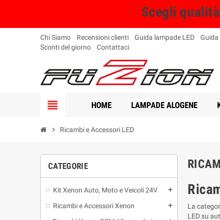
Scegli qualit
Chi Siamo
Recensioni clienti
Guida lampade LED
Guida
Sconti del giorno
Contattaci
view_headline
HOME
LAMPADE ALOGENE
chevron_right
Ricambi e Accessori LED
RICAM
CATEGORIE
Ricam
Kit Xenon Auto, Moto e Veicoli 24V
add
Ricambi e Accessori Xenon
add
La catego
LED su aut