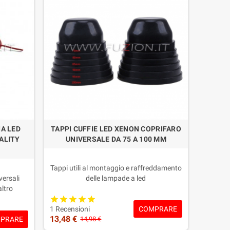
IA LED
TAPPI CUFFIE LED XENON COPRIFARO
ALITY
UNIVERSALE DA 75 A 100 MM
Tappi utili al montaggio e raffreddamento
versali
delle lampade a led
altro
Misure: Adattabile diametro dai 75 ai
i errore
100mm.
COMPRARE
e
Compatibilità: Universale
1 Recensioni
13,48 €
PRARE
ce, si
Alta qualità, monta come originale senza
14,98 €
modifiche