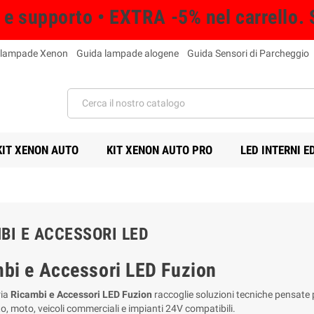
à e supporto • EXTRA -5% nel carrello. 
 lampade Xenon
Guida lampade alogene
Guida Sensori di Parcheggio
KIT XENON AUTO
KIT XENON AUTO PRO
LED INTERNI E
BI E ACCESSORI LED
bi e Accessori LED Fuzion
ria
Ricambi e Accessori LED Fuzion
raccoglie soluzioni tecniche pensate p
o, moto, veicoli commerciali e impianti 24V compatibili.