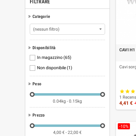
FILTRARE
Doman
Tutti i
Categorie
No. Molti k
(nessun filtro)
A cosa 
Servono qu
Disponibilità
CAVI H1
A cosa 
In magazzino
(65)
Aiutano a r
Cavi sor
Non disponibile
(1)
Peso
1 Recens
0.04kg - 0.15kg
4,41 €
Prezzo
-10%
4,00 € - 22,00 €