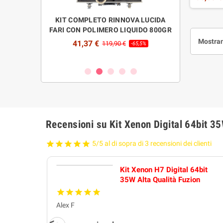
Fuzion: 2 
lampade
ARCHEGGIO CON
KIT COMPLETO RINNOVA LUCIDA
RICARICA PO
ILI FUZION
FARI CON POLIMERO LIQUIDO 800GR
800GR LUCI
F
Mostran
41,37 €
€
119,90 €
-70%
-65,5%
26,00 
Recensioni su Kit Xenon Digital 64bit 3
5/5 al di sopra di 3 recensioni dei clienti
Kit Xenon H7 Digital 64bit
35W Alta Qualità Fuzion
Alex F