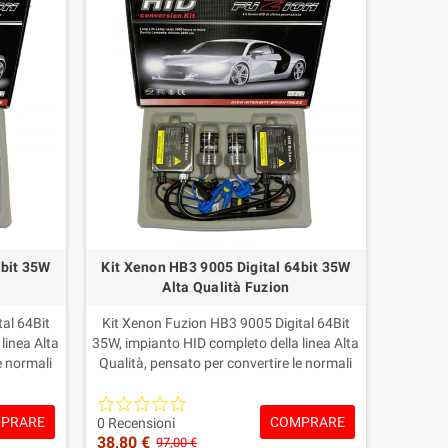
4bit 35W
Kit Xenon HB3 9005 Digital 64bit 35W
Alta Qualità Fuzion
al 64Bit
Kit Xenon Fuzion HB3 9005 Digital 64Bit
linea Alta
35W, impianto HID completo della linea Alta
e normali
Qualità, pensato per convertire le normali
na luce
lampade alogene HB3 9005 in una luce
 e
Xenon più intensa, pulita e
PRARE
COMPRARE
st Digital
moderna.Include centraline/Ballast Digital
0 Recensioni
38,80 €
004 e
35W, lampade Xenon HB3 9005 e
97,00 €