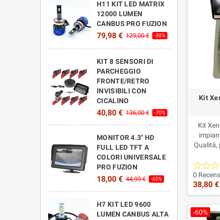
H11 KIT LED MATRIX
12000 LUMEN
CANBUS PRO FUZION
79,98 €
129,00 €
-38%
KIT 8 SENSORI DI
PARCHEGGIO
FRONTE/RETRO
INVISIBILI CON
Kit Xe
CICALINO
40,80 €
136,00 €
-70%
Kit Xen
impian
MONITOR 4.3" HD
Qualità,
FULL LED TFT A
lampade 
COLORI UNIVERSALE
inte
PRO FUZION
central
0 Recens
18,00 €
44,99 €
-60%
38,80 €
Xenon H8
Fuzion: 2 
lampade
H7 KIT LED 9600
-60%
LUMEN CANBUS ALTA