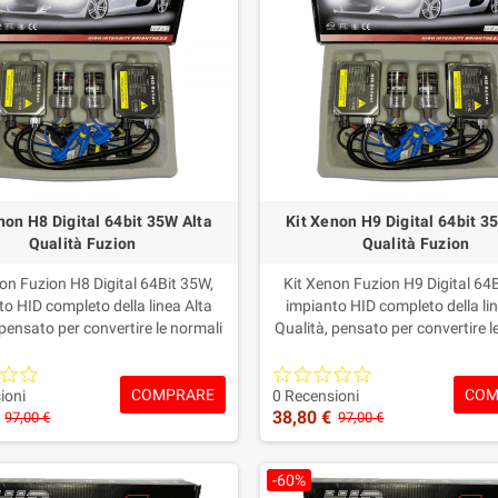
non H8 Digital 64bit 35W Alta
Kit Xenon H9 Digital 64bit 3
Qualità Fuzion
Qualità Fuzion
on Fuzion H8 Digital 64Bit 35W,
Kit Xenon Fuzion H9 Digital 64
to HID completo della linea Alta
impianto HID completo della lin
 pensato per convertire le normali
Qualità, pensato per convertire l
alogene H8 in una luce Xenon più
lampade alogene H9 in una luce 
nsa, pulita e moderna.Include
intensa, pulita e moderna.In
COMPRARE
COM
ine/Ballast Digital 35W, lampade
centraline/Ballast Digital 35W,
ioni
0 Recensioni
38,80 €
 e colorazione a scelta.Garanzia
Xenon H9 e colorazione a scelta
97,00 €
97,00 €
anni sulle centraline e 1 anno sulle
Fuzion: 2 anni sulle centraline e 1
, con supporto tecnico prima e
lampade, con supporto tecnico
-60%
dopo l’acquisto.
dopo l’acquisto.