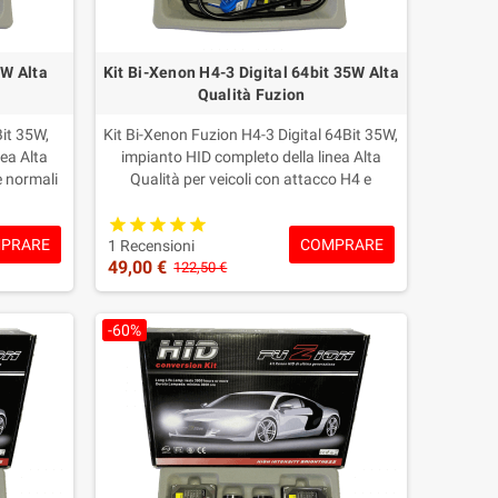
5W Alta
Kit Bi-Xenon H4-3 Digital 64bit 35W Alta
Qualità Fuzion
Bit 35W,
Kit Bi-Xenon Fuzion H4-3 Digital 64Bit 35W,
ea Alta
impianto HID completo della linea Alta
e normali
Qualità per veicoli con attacco H4 e
Xenon più
funzione anabbagliante/abbagliante sulla
clude
stessa lampada.Include centraline/Ballast
PRARE
COMPRARE
 lampade
Digital 35W, lampade Bi-Xenon H4-3,
1 Recensioni
49,00 €
orazione a
cablaggi dedicati
122,50 €
 sulle
anabbagliante/abbagliante e colorazione a
de, con
scelta.Garanzia Fuzion: 2 anni sulle
-60%
acquisto.
centraline e 1 anno sulle lampade, con
supporto tecnico prima e dopo l’acquisto.