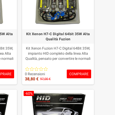
35W Alta
Kit Xenon H7-C Digital 64bit 35W Alta
Qualità Fuzion
4Bit 35W,
Kit Xenon Fuzion H7-C Digital 64Bit 35W,
ea Alta
impianto HID completo della linea Alta
e normali
Qualità, pensato per convertire le normali
ce Xenon
lampade alogene H7-C in una luce Xenon
Include
più intensa, pulita e moderna.Include
PRARE
COMPRARE
 lampade
centraline/Ballast Digital 35W, lampade
0 Recensioni
38,80 €
lorazione
Xenon H7-C, cablaggi dedicati e
97,00 €
i sulle
colorazione a scelta.Garanzia Fuzion: 2
de, con
anni sulle centraline e 1 anno sulle
-60%
acquisto.
lampade, con supporto tecnico prima e
dopo l’acquisto.