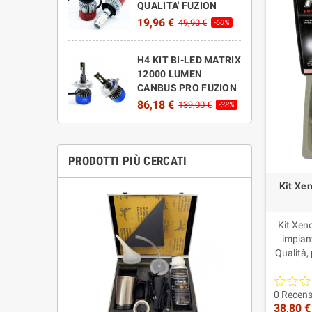
QUALITA' FUZION
19,96 €
49,90 €
-60%
H4 KIT BI-LED MATRIX
12000 LUMEN
CANBUS PRO FUZION
86,18 €
139,00 €
-38%
PRODOTTI PIÙ CERCATI
Kit Xe
Kit Xen
impian
Qualità,
lampade
più in
central
0 Recens
38,80 €
Xenon H11