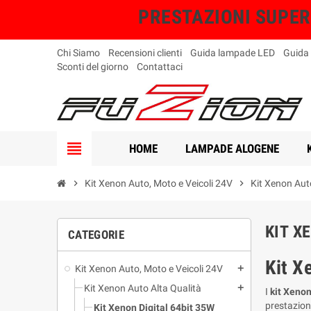
PRESTAZIONI SUPERIO
Chi Siamo
Recensioni clienti
Guida lampade LED
Guida
Sconti del giorno
Contattaci
view_headline
HOME
LAMPADE ALOGENE
chevron_right
Kit Xenon Auto, Moto e Veicoli 24V
chevron_right
Kit Xenon Aut
KIT X
CATEGORIE
Kit X
Kit Xenon Auto, Moto e Veicoli 24V
add
Kit Xenon Auto Alta Qualità
add
I
kit Xenon
prestazioni
Kit Xenon Digital 64bit 35W