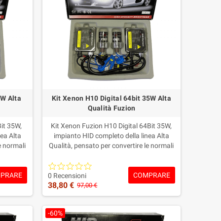
5W Alta
Kit Xenon H10 Digital 64bit 35W Alta
Qualità Fuzion
Bit 35W,
Kit Xenon Fuzion H10 Digital 64Bit 35W,
ea Alta
impianto HID completo della linea Alta
e normali
Qualità, pensato per convertire le normali
Xenon più
lampade alogene H10 in una luce Xenon
clude
più intensa, pulita e moderna.Include
PRARE
COMPRARE
 lampade
centraline/Ballast Digital 35W, lampade
0 Recensioni
38,80 €
.Garanzia
Xenon H10 e colorazione a scelta.Garanzia
97,00 €
 anno sulle
Fuzion: 2 anni sulle centraline e 1 anno sulle
 prima e
lampade, con supporto tecnico prima e
-60%
dopo l’acquisto.