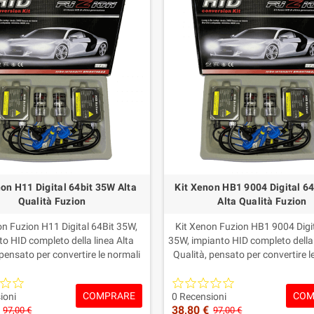
non H11 Digital 64bit 35W Alta
Kit Xenon HB1 9004 Digital 6
Qualità Fuzion
Alta Qualità Fuzion
on Fuzion H11 Digital 64Bit 35W,
Kit Xenon Fuzion HB1 9004 Digit
to HID completo della linea Alta
35W, impianto HID completo della 
 pensato per convertire le normali
Qualità, pensato per convertire l
 alogene H11 in una luce Xenon
lampade alogene HB1 9004 in u
tensa, pulita e moderna.Include
Xenon più intensa, pulita
COMPRARE
COM
ine/Ballast Digital 35W, lampade
moderna.Include centraline/Balla
ioni
0 Recensioni
38,80 €
 e colorazione a scelta.Garanzia
35W, lampade Xenon HB1 9
97,00 €
97,00 €