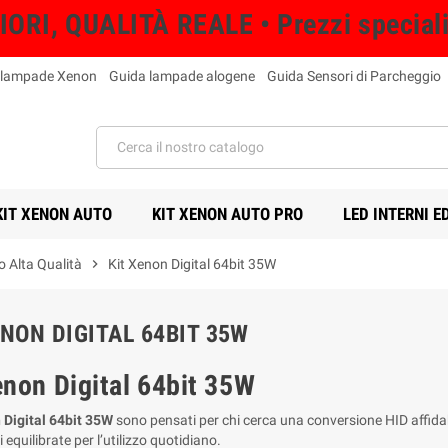
RI, QUALITÀ REALE • Prezzi speciali s
 lampade Xenon
Guida lampade alogene
Guida Sensori di Parcheggio
KIT XENON AUTO
KIT XENON AUTO PRO
LED INTERNI E
o Alta Qualità
chevron_right
Kit Xenon Digital 64bit 35W
ENON DIGITAL 64BIT 35W
enon Digital 64bit 35W
 Digital 64bit 35W
sono pensati per chi cerca una conversione HID affida
 equilibrate per l’utilizzo quotidiano.