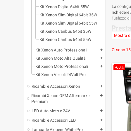
La configu
Kit Xenon Digital 64bit 55W
richiedere
Kit Xenon Slim Digital 64bit 35W
l’utilizzo 
Kit Xenon Slim Digital 64bit 55W
Presta
Kit Xenon Canbus 64bit 35W
Mostra di
Questi kit
Kit Xenon Canbus 64bit 55W
configurazi
funzionam
Ci sono 15
Kit Xenon Auto Professionali
add
Contro
Kit Xenon Moto Alta Qualità
add
Kit Xenon Moto Professionali
add
-60%
Prima di o
Kit Xenon Veicoli 24Volt Pro
elettronic
Ricambi e Accessori Xenon
add
Ricambi Xenon OEM Aftermarket
add
Premium
LED Auto Moto e 24V
add
Ricambi e Accessori LED
add
Lampade Alogene White Pro
add