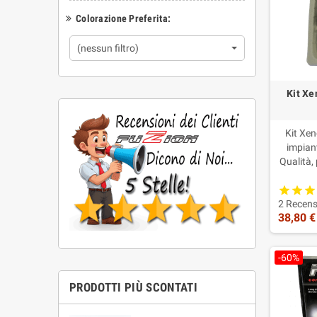
Colorazione Preferita:
(nessun filtro)
Kit Xe
Kit Xen
impian
Qualità,
lampade 
inte
central
2 Recens
38,80 €
Xenon H7,
scelt
centra
-60%
supporto
PRODOTTI PIÙ SCONTATI