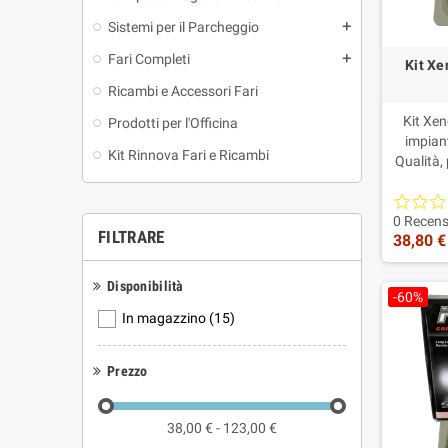
Sistemi per il Parcheggio
add
Fari Completi
add
Kit Xe
Ricambi e Accessori Fari
Kit Xen
Prodotti per l'Officina
impian
Kit Rinnova Fari e Ricambi
Qualità,
lampade 
inte
central
0 Recens
FILTRARE
38,80 €
Xenon H1,
scelt
centra
Disponibilità
-60%
supporto
In magazzino
(15)
Prezzo
38,00 € - 123,00 €