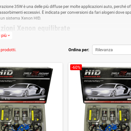
razione 35W è una delle più diffuse per molte applicazioni auto, perché o
 assorbimenti eccessivi. È indicata per conversioni da fari alogeni dove sp
di un sistema Xenon HID.
zioni Xenon equilibrate
 più
expand_more
 sono ideali per chi desidera un fascio più bianco e moderno rispetto all
one pratica e bilanciata. La gestione digitale 64bit della centralina aiuta a
ento.
 prodotti.
Ordina per:
Rilevanza
lla la compatibilità prima dell’acquisto
-60%
rdinare verifica sempre attacco lampada, spazio nel faro, profondità tapp
a sensibile può essere più adatta una linea Canbus o professionale.