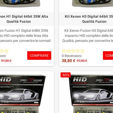
non H1 Digital 64bit 35W Alta
Kit Xenon H3 Digital 64bit 3
Qualità Fuzion
Qualità Fuzion
on Fuzion H1 Digital 64Bit 35W,
Kit Xenon Fuzion H3 Digital 64
to HID completo della linea Alta
impianto HID completo della lin
 pensato per convertire le normali
Qualità, pensato per convertire l
alogene H1 in una luce Xenon più
lampade alogene H3 in una luce 
nsa, pulita e moderna.Include
intensa, pulita e moderna.In
COMPRARE
COM
ine/Ballast Digital 35W, lampade
centraline/Ballast Digital 35W,
ioni
0 Recensioni
38,80 €
 cablaggi dedicati e colorazione a
Xenon H3, cablaggi dedicati e col
97,00 €
97,00 €
a.Garanzia Fuzion: 2 anni sulle
scelta.Garanzia Fuzion: 2 anni
line e 1 anno sulle lampade, con
centraline e 1 anno sulle lampa
-60%
 tecnico prima e dopo l’acquisto.
supporto tecnico prima e dopo l’