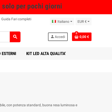
olo per pochi giorni
Guida Fari completi
Italiano
EUR €
0
search
person
Accedi
0,00 €
D ESTERNI
KIT LED ALTA QUALITA'
bile, con potenza standard, buona resa luminosa e