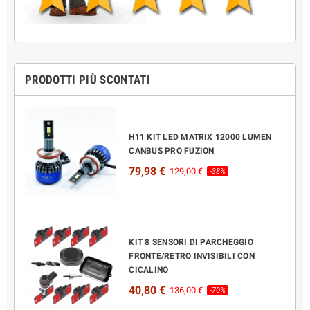
PRODOTTI PIÙ SCONTATI
H11 KIT LED MATRIX 12000 LUMEN
CANBUS PRO FUZION
79,98 €
129,00 €
-38%
KIT 8 SENSORI DI PARCHEGGIO
FRONTE/RETRO INVISIBILI CON
CICALINO
40,80 €
136,00 €
-70%