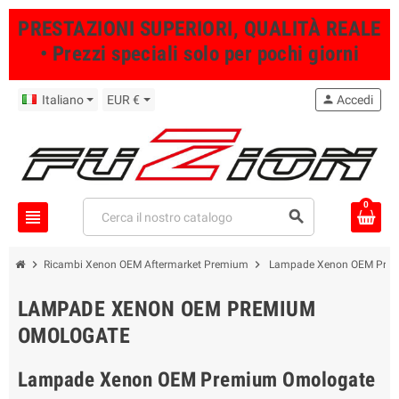
PRESTAZIONI SUPERIORI, QUALITÀ REALE
• Prezzi speciali solo per pochi giorni
Italiano
EUR €
person
Accedi
0
view_headline
search
chevron_right
chevron_right
Ricambi Xenon OEM Aftermarket Premium
Lampade Xenon OEM Pre
LAMPADE XENON OEM PREMIUM
OMOLOGATE
Lampade Xenon OEM Premium Omologate