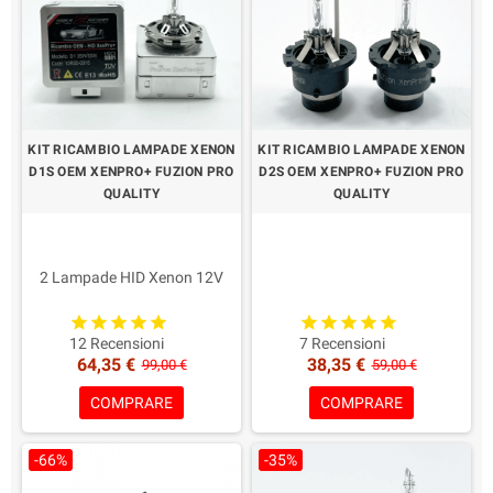
KIT RICAMBIO LAMPADE XENON
KIT RICAMBIO LAMPADE XENON
D1S OEM XENPRO+ FUZION PRO
D2S OEM XENPRO+ FUZION PRO
QUALITY
QUALITY
2 Lampade HID Xenon 12V
35/55W Professionali.
Lampade potenziate e
2 Lampade HID Xenon 12V
ottimizate
35/55W Professionali.
12 Recensioni
7 Recensioni
64,35 €
38,35 €
Garanzia: 2 Anni
Lampade potenziate e
99,00 €
59,00 €
Colorazione a Scelta!
ottimizate
COMPRARE
COMPRARE
Garanzia: 2 Anni
Colorazione a Scelta!
-66%
-35%