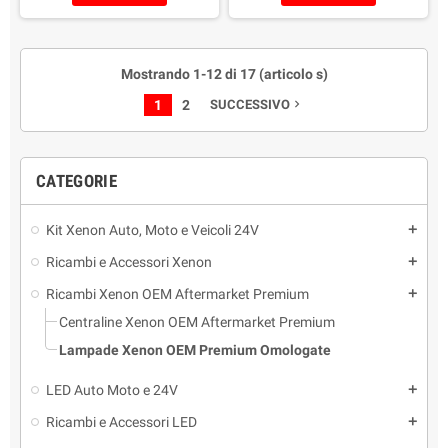
parabola
Colorazione a Scelta!
Colore: bianco 6000K
Vantaggi: Più luce in tutte le
Mostrando 1-12 di 17 (articolo s)
condizioni stradali/climatiche
Confezione: 2 Lampade
1
2
SUCCESSIVO
navigate_next
Garanzia: 3 Anni Italiana
Durata fino a 15 Anni
CATEGORIE
Kit Xenon Auto, Moto e Veicoli 24V
add
Ricambi e Accessori Xenon
add
Ricambi Xenon OEM Aftermarket Premium
add
Centraline Xenon OEM Aftermarket Premium
Lampade Xenon OEM Premium Omologate
LED Auto Moto e 24V
add
Ricambi e Accessori LED
add