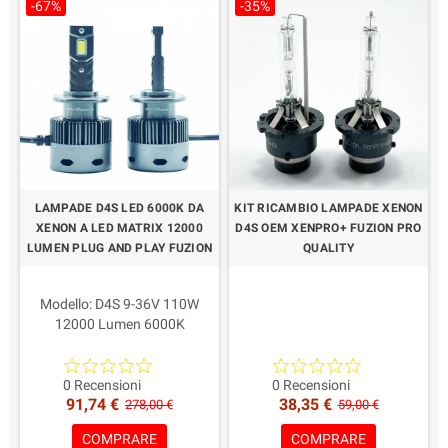
Colore: bianco 6000K
-67%
-35%
Vantaggi: Più luce in tutte le
condizioni stradali/climatiche
Confezione: 2 Lampade
Garanzia: 3 Anni Italiana
Durata fino a 15 Anni
LAMPADE D4S LED 6000K DA
KIT RICAMBIO LAMPADE XENON
XENON A LED MATRIX 12000
D4S OEM XENPRO+ FUZION PRO
LUMEN PLUG AND PLAY FUZION
QUALITY
Modello: D4S 9-36V 110W
12000 Lumen 6000K
Professionali - Omologati
Potenza per lampada: 55W
2 Lampade HID Xenon 12V
6000 Lumen Reali
35/55W Professionali.
0 Recensioni
0 Recensioni
91,74 €
38,35 €
Caratteristica principale: Led
Lampade potenziate e
278,00 €
59,00 €
con la massima Profondità
ottimizate
COMPRARE
COMPRARE
Compatibilità: Fari Lenticolari e
Garanzia: 2 Anni