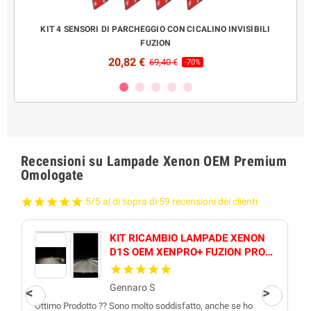
PLAY
KIT 4 SENSORI DI PARCHEGGIO CON CICALINO INVISIBILI
KIT 
FUZION
20,82 €
69,40 €
-70%
Recensioni su Lampade Xenon OEM Premium
Omologate
5/5 al di sopra di 59 recensioni dei clienti
KIT RICAMBIO LAMPADE XENON
D1S OEM XENPRO+ FUZION PRO
QUALITY
Gennaro S
Ottimo Prodotto ?? Sono molto soddisfatto, anche se ho