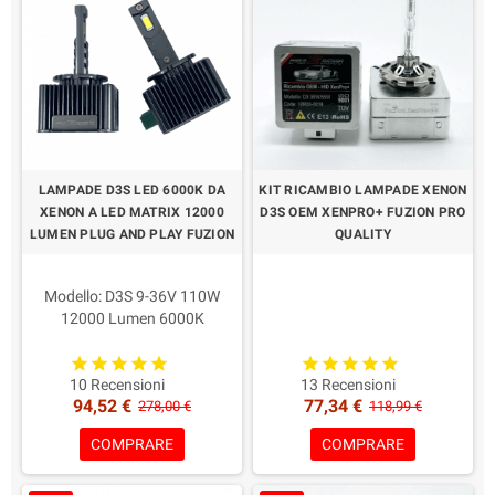
LAMPADE D3S LED 6000K DA
KIT RICAMBIO LAMPADE XENON
XENON A LED MATRIX 12000
D3S OEM XENPRO+ FUZION PRO
LUMEN PLUG AND PLAY FUZION
QUALITY
Modello: D3S 9-36V 110W
12000 Lumen 6000K
Professionali - Omologati
Potenza per lampada: 55W
2 Lampade HID Xenon 12V
6000 Lumen Reali
35/55W Professionali.
10 Recensioni
13 Recensioni
94,52 €
77,34 €
Caratteristica principale: Led
Lampade potenziate e
278,00 €
118,99 €
con la massima Profondità
ottimizate
COMPRARE
COMPRARE
Compatibilità: Fari Lenticolari e
Garanzia: 2 Anni
parabola
Colorazione a Scelta!