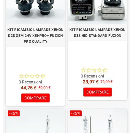
KIT RICAMBIO LAMPADE XENON
KIT RICAMBIO LAMPADE XENON
D2S OEM 24V XENPRO+ FUZION
D3S HID STANDARD FUZION
PRO QUALITY
2 Lampade HID Xenon 24V
2 Lampade HID Xenon D3S
0 Recensioni
23,97 €
35/55W Professionali.
12V 35/55W
0 Recensioni
79,90 €
44,25 €
Lampade potenziate e
Colorazione a Scelta!
59,00 €
COMPRARE
ottimizate
Garanzia: 1 Anno
COMPRARE
Garanzia: 2 Anni
Colorazione a Scelta!
-35%
-35%