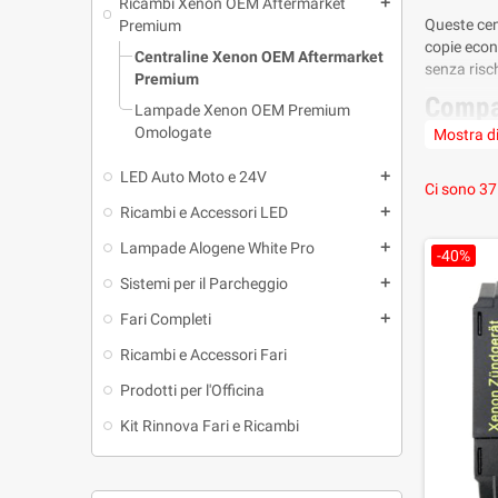
Ricambi Xenon OEM Aftermarket
add
Queste cen
Premium
copie econ
Centraline Xenon OEM Aftermarket
senza risch
Premium
Compat
Lampade Xenon OEM Premium
Omologate
Mostra di
La prima r
codici com
LED Auto Moto e 24V
add
e corretto
Ci sono 37
Ricambi e Accessori LED
add
Una pr
Lampade Alogene White Pro
add
-40%
In un merc
Sistemi per il Parcheggio
add
diversa: ce
dopo l’acq
Fari Completi
add
L’obiettiv
Ricambi e Accessori Fari
migliorato
Prodotti per l'Officina
2 anni
Kit Rinnova Fari e Ricambi
Sulle cent
premium de
Doman