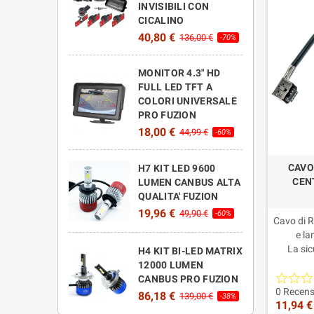
INVISIBILI CON
CICALINO
40,80 €
136,00 €
-70%
MONITOR 4.3" HD
FULL LED TFT A
COLORI UNIVERSALE
PRO FUZION
18,00 €
44,99 €
-60%
CAVO
H7 KIT LED 9600
CEN
LUMEN CANBUS ALTA
QUALITA' FUZION
19,96 €
49,90 €
-60%
Cavo di R
e l
La sic
H4 KIT BI-LED MATRIX
12000 LUMEN
CANBUS PRO FUZION
0 Recens
86,18 €
139,00 €
-38%
11,94 €