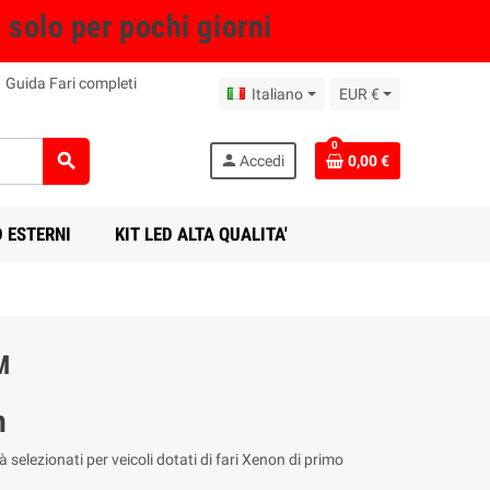
olo per pochi giorni
Guida Fari completi
Italiano
EUR €
0
search
person
Accedi
0,00 €
D ESTERNI
KIT LED ALTA QUALITA'
M
m
tà selezionati per veicoli dotati di fari Xenon di primo