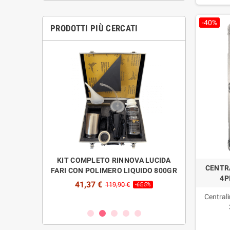
-40%
PRODOTTI PIÙ CERCATI
ARCHEGGIO CON
KIT COMPLETO RINNOVA LUCIDA
RICARICA PO
CENTR
ILI FUZION
FARI CON POLIMERO LIQUIDO 800GR
800GR LUCI
4P
F
41,37 €
€
119,90 €
-70%
-65,5%
26,00 
Central
La sic