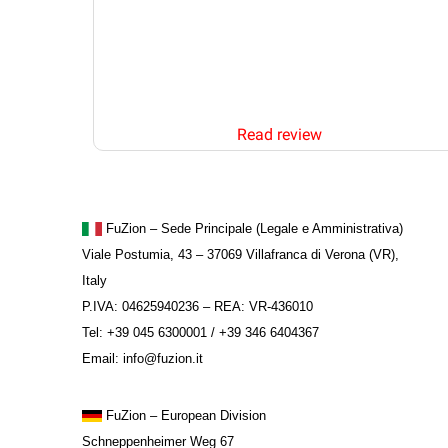
mia Bmw
ditore su
enza e
Read review
FuZion – Sede Principale (Legale e Amministrativa)
Viale Postumia, 43 – 37069 Villafranca di Verona (VR),
Italy
P.IVA: 04625940236 – REA: VR-436010
Tel: +39 045 6300001 / +39 346 6404367
Email: info@fuzion.it
FuZion
– European Division
Schneppenheimer Weg 67