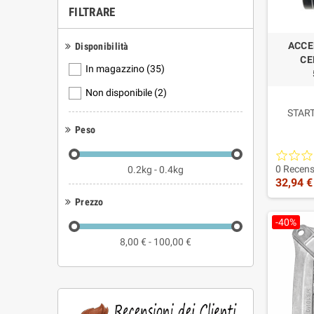
FILTRARE
Sono ce
No. Sono c
ACCE
Disponibilità
CE
Sono co
In magazzino
(35)
Sì, quando
Non disponibile
(2)
Perché 
START
Peso
Perché Fuzi
Condizi
OEM afterm
Come sc
0 Recens
0.2kg - 0.4kg
32,94 €
Controlla c
Prezzo
-40%
8,00 € - 100,00 €