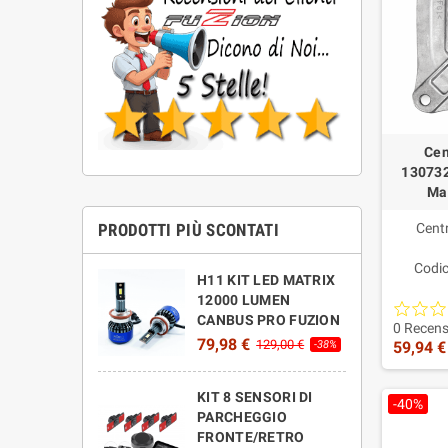
Cen
130732
Mas
Cent
PRODOTTI PIÙ SCONTATI
Codic
H11 KIT LED MATRIX
Ricam
12000 LUMEN
prodo
CANBUS PRO FUZION
gara
0 Recens
79,98 €
129,00 €
59,94 €
-38%
KIT 8 SENSORI DI
-40%
PARCHEGGIO
FRONTE/RETRO