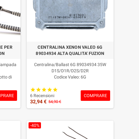
E PER
CENTRALINA XENON VALEO 6G
ON
89034934 ALTA QUALITA' FUZION
 lampada
Centralina/Ballast 6G 89034934 35W
D1S/D1R/D2S/D2R
otto di
Codice Valeo: 6G
89034934/VZ2739/VAL43731/043731/4L0907391
La sicurezza di offrire un prodotto di
PRARE
COMPRARE
qualità!
6 Recensioni
32,94 €
Garanzia: 2 ANNI
54,90 €
-40%