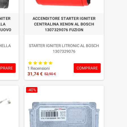
EM tramite codice e compatibilità.
NITER
ACCENDITORE STARTER IGNITER
LLA
CENTRALINA XENON AL BOSCH
NUOVO
1307329076 FUZION
 funzionare come ricambio diretto.
 HELLA
STARTER IGNITER LITRONIC AL BOSCH
1307329076
tà, supporto tecnico e 2 anni di garanzia sulle centraline
le OEM
Condizione: Nuovo di concorrenza OEM
Professionale
PRARE
COMPRARE
Garanzia: 2 ANNI
1 Recensioni
31,74 €
52,90 €
di dubbio, contattaci prima dell’acquisto.
-40%