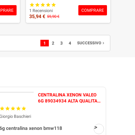
Garanzia: 2 ANNI
PRARE
COMPRARE
1 Recensioni
35,94 €
59,90 €
1
2
3
4
SUCCESSIVO
navigate_next
CENTRALINA XENON VALEO
6G 89034934 ALTA QUALITA'
FUZION
Giorgio Baschieri
Cosimo
6g centralina xenon bmw118
Ottimo