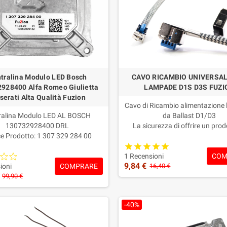
tralina Modulo LED Bosch
CAVO RICAMBIO UNIVERSAL
928400 Alfa Romeo Giulietta
LAMPADE D1S D3S FUZI
erati Alta Qualità Fuzion
Cavo di Ricambio alimentazione
ralina Modulo LED AL BOSCH
da Ballast D1/D3
130732928400 DRL
La sicurezza di offrire un prod
e Prodotto: 1 307 329 284 00
qualità!
bio aftermarket alta qualità,
Garanzia: 2 ANNI
COM
tto in Europa e progettato per
1 Recensioni
9,84 €
COMPRARE
ntire prestazioni equivalenti
ioni
16,40 €
all’originale.
99,90 €
Garanzia: 2 ANNI
-40%