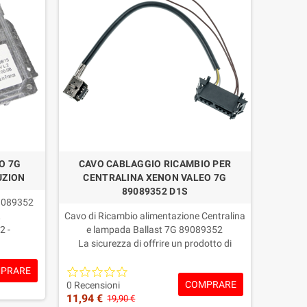
O 7G
CAVO CABLAGGIO RICAMBIO PER
UZION
CENTRALINA XENON VALEO 7G
89089352 D1S
89089352
R
Cavo di Ricambio alimentazione Centralina
2 -
e lampada Ballast 7G 89089352
La sicurezza di offrire un prodotto di
qualità!
PRARE
Garanzia: 2 ANNI
COMPRARE
0 Recensioni
11,94 €
19,90 €