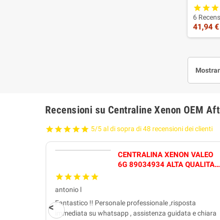
6 Recens
41,94 €
Mostran
Recensioni su Centraline Xenon OEM Af
5/5 al di sopra di 48 recensioni dei clienti
AL
CENTRALINA XENON VALEO
ALTA
6G 89034934 ALTA QUALITA'
FUZION
antonio l
Fantastico !! Personale professionale ,risposta
immediata su whatsapp , assistenza guidata e chiara