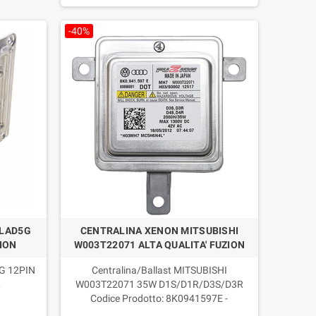
-40%
PADE LED H7 H18 12/24V 1:1
KIT 4 SENSORI DI PARCHEGGIO CON
 LAD5G
CENTRALINA XENON MITSUBISHI
Pro PLUG & PLAY CANBUS
CICALINO INVISIBILI FUZION
ZION
W003T22071 ALTA QUALITA' FUZION
FUZION
20,82 €
69,40 €
-70%
41,92 €
99,80 €
-58%
5G 12PIN
Centralina/Ballast MITSUBISHI
R
W003T22071 35W D1S/D1R/D3S/D3R
Codice Prodotto: 8K0941597E -
otto di
8K0941597 E - 8K0 941 597