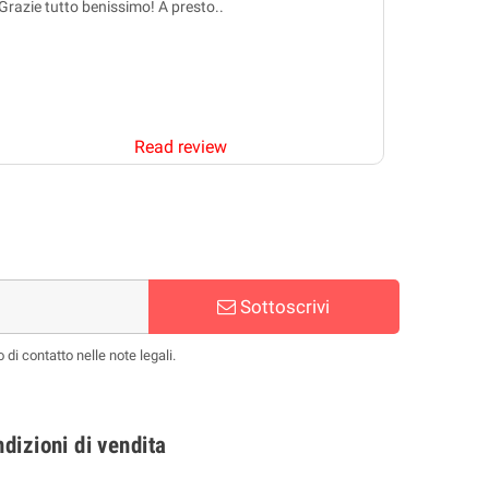
Grazie tutto benissimo! A presto..
Prodotto a
condizion
Read review
Sottoscrivi
 di contatto nelle note legali.
dizioni di vendita