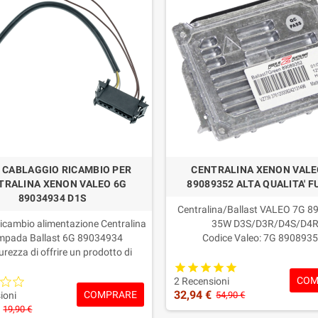
 CABLAGGIO RICAMBIO PER
CENTRALINA XENON VALE
TRALINA XENON VALEO 6G
89089352 ALTA QUALITA' F
89034934 D1S
Centralina/Ballast VALEO 7G 
icambio alimentazione Centralina
35W D3S/D3R/D4S/D4
ampada Ballast 6G 89034934
Codice Valeo: 7G 8908935
urezza di offrire un prodotto di
63117180050
qualità!
Garanzia: 2 ANNI
COM
Garanzia: 2 ANNI
2 Recensioni
32,94 €
COMPRARE
ioni
54,90 €
19,90 €