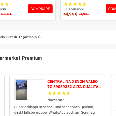
qualità!
qualità!
COMPRARE
COM
Garanzia: 2 ANNI
Garanzia: 2 ANNI
ioni
5 Recensioni
44,94 €
69,90 €
74,90 €
do 1-12 di 37 (articolo s)
termarket Premium
CENTRALINA XENON VALEO
7G 89089352 ALTA QUALITA'
FUZION
Naccarato
Super geklappt sehr snell und sehr hohen Qualität,
direkt hilfsbereit uber WhatsApp auch am Sonntag .