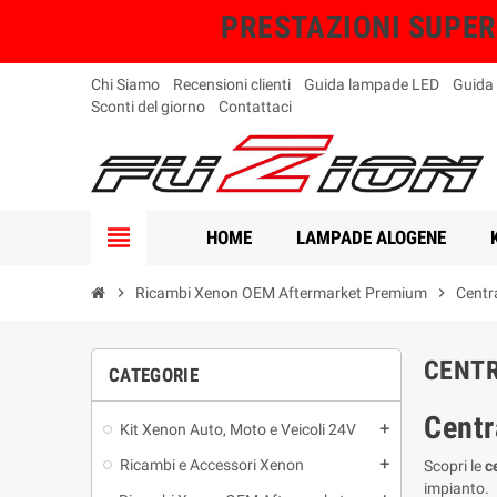
PRESTAZIONI SUPERIO
Chi Siamo
Recensioni clienti
Guida lampade LED
Guida
Sconti del giorno
Contattaci
view_headline
HOME
LAMPADE ALOGENE
chevron_right
Ricambi Xenon OEM Aftermarket Premium
chevron_right
Centr
CENTR
CATEGORIE
Centr
Kit Xenon Auto, Moto e Veicoli 24V
add
Ricambi e Accessori Xenon
add
Scopri le
c
impianto.