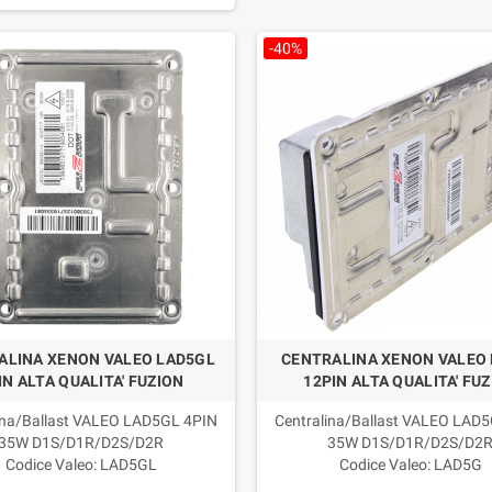
-40%
LIMERO LIQUIDO BLU
H7 PX26d 12V 55W ALOGENE SUPER
KIT LAM
ALINA XENON VALEO LAD5GL
CENTRALINA XENON VALEO
DATURA RIPRISTINO
WHITE PRO+ BIANCO 6000K
EASY
IN ALTA QUALITA' FUZION
12PIN ALTA QUALITA' FU
ARI AUTO
EFFETTO XENON FUZION
€
13,59 €
59,90 €
33,98 €
-56,6%
-60%
ina/Ballast VALEO LAD5GL 4PIN
Centralina/Ballast VALEO LAD
35W D1S/D1R/D2S/D2R
35W D1S/D1R/D2S/D2
Codice Valeo: LAD5GL
Codice Valeo: LAD5G
urezza di offrire un prodotto di
La sicurezza di offrire un prod