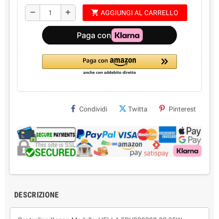
shopping_cart
remove
add
AGGIUNGI AL CARRELLO
Condividi
Twitta
Pinterest
DESCRIZIONE