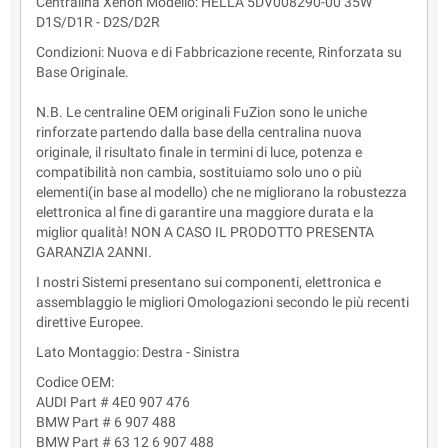
Centralina Xenon Modello: HELLA 5DV008290-00 35W
D1S/D1R - D2S/D2R
Condizioni: Nuova e di Fabbricazione recente, Rinforzata su
Base Originale.
N.B. Le centraline OEM originali FuZion sono le uniche
rinforzate partendo dalla base della centralina nuova
originale, il risultato finale in termini di luce, potenza e
compatibilità non cambia, sostituiamo solo uno o più
elementi(in base al modello) che ne migliorano la robustezza
elettronica al fine di garantire una maggiore durata e la
miglior qualità! NON A CASO IL PRODOTTO PRESENTA
GARANZIA 2ANNI.
I nostri Sistemi presentano sui componenti, elettronica e
assemblaggio le migliori Omologazioni secondo le più recenti
direttive Europee.
Lato Montaggio: Destra - Sinistra
Codice OEM:
AUDI Part # 4E0 907 476
BMW Part # 6 907 488
BMW Part # 63 12 6 907 488