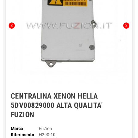
chevron_left
chevron_right
CENTRALINA XENON HELLA
5DV00829000 ALTA QUALITA'
FUZION
Marca
FuZion
Riferimento
H290-10