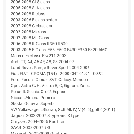
2006-2008 CLS class
2005-2008 SLK class
2006-2008 R class
2003-2006 E class sedan
2007-2008 G class and
2002-2008 M class
2002-2008 ML Class
2006-2008 R-Class R350 R500
2003-2005 E-Class, E55, E500 E430 E350 E320 AMG
Mercedes classe E w211 2003
Audi: TT, A4, A6 4F, A8, S8 2004-07
Land Rover: Range Rover Sport 2004-2006
Fiat: FIAT - CROMA (154) - 2000 CHT 01.91 - 09.92
Ford: Focus - C-max, SVT, Galaxy, Mondeo
Opel: Astra G/H, Vectra B, C, Signum, Zafira
Renault: Scenic, Clio 2, Espace
Nissan: Almera, Primera
Skoda: Octavia, Superb
VW Volkswagen: Sharan, Golf Mk IV, V (4, 5),golf 6(2011)
Jaguar: 2002-2007 S type and X type
Chrysler: 2004-2006 Pacifica
SAAB: 2003-2007 9-3
Maserati: 2005-2008 Quattrop