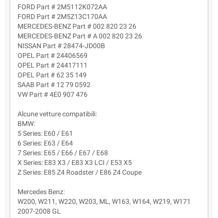
FORD Part # 2M5112K072AA
FORD Part # 2M5Z13C170AA
MERCEDES-BENZ Part # 002 820 23 26
MERCEDES-BENZ Part # A 002 820 23 26
NISSAN Part # 28474-JD00B
OPEL Part # 24406569
OPEL Part # 24417111
OPEL Part # 62 35 149
SAAB Part # 12 79 0592
VW Part # 4E0 907 476
Alcune vetture compatibili:
BMW:
5 Series: E60 / E61
6 Series: E63 / E64
7 Series: E65 / E66 / E67 / E68
X Series: E83 X3 / E83 X3 LCI / E53 X5
Z Series: E85 Z4 Roadster / E86 Z4 Coupe
Mercedes Benz:
W200, W211, W220, W203, ML, W163, W164, W219, W171
2007-2008 GL