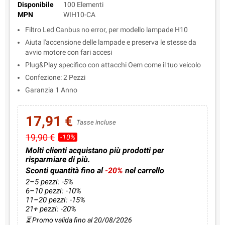
Disponibile
100 Elementi
MPN
WIH10-CA
Filtro Led Canbus no error, per modello lampade H10
Aiuta l'accensione delle lampade e preserva le stesse da
avvio motore con fari accesi
Plug&Play specifico con attacchi Oem come il tuo veicolo
Confezione: 2 Pezzi
Garanzia 1 Anno
17,91 €
Tasse incluse
19,90 €
-10%
Molti clienti acquistano più prodotti per
risparmiare di più.
Sconti quantità fino al
-20%
nel carrello
2–5 pezzi: -5%
6–10 pezzi: -10%
11–20 pezzi: -15%
21+ pezzi: -20%
⏳ Promo valida fino al 20/08/2026