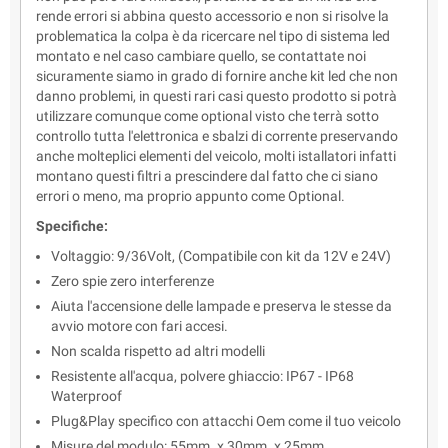
rende errori si abbina questo accessorio e non si risolve la
problematica la colpa è da ricercare nel tipo di sistema led
montato e nel caso cambiare quello, se contattate noi
sicuramente siamo in grado di fornire anche kit led che non
danno problemi, in questi rari casi questo prodotto si potrà
utilizzare comunque come optional visto che terrà sotto
controllo tutta l'elettronica e sbalzi di corrente preservando
anche molteplici elementi del veicolo, molti istallatori infatti
montano questi filtri a prescindere dal fatto che ci siano
errori o meno, ma proprio appunto come Optional.
Specifiche:
Voltaggio: 9/36Volt, (Compatibile con kit da 12V e 24V)
Zero spie zero interferenze
Aiuta l'accensione delle lampade e preserva le stesse da
avvio motore con fari accesi.
Non scalda rispetto ad altri modelli
Resistente all'acqua, polvere ghiaccio: IP67 - IP68
Waterproof
Plug&Play specifico con attacchi Oem come il tuo veicolo
Misure del modulo: 55mm. x 30mm. x 25mm.