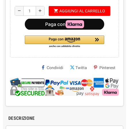
shopping_cart
remove
add
AGGIUNGI AL CARRELLO
Condividi
Twitta
Pinterest
DESCRIZIONE