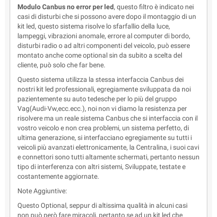
Modulo Canbus no error per led
, questo filtro è indicato nei
casi di disturbi che si possono avere dopo il montaggio di un
kit led, questo sistema risolve lo sfarfallio della luce,
lampeggi, vibrazioni anomale, errore al computer di bordo,
disturbi radio o ad altri componenti del veicolo, può essere
montato anche come optional sin da subito a scelta del
cliente, può solo che far bene.
Questo sistema utilizza la stessa interfaccia Canbus dei
nostri kit led professionali, egregiamente sviluppata da noi
pazientemente su auto tedesche per lo più del gruppo
Vag(Audi-Vw,ecc.ecc.), noi non vi diamo la resistenza per
risolvere ma un reale sistema Canbus che si interfaccia con il
vostro veicolo e non crea problemi, un sistema perfetto, di
ultima generazione, si interfacciano egregiamente su tutti i
veicoli più avanzati elettronicamente, la Centralina, i suoi cavi
e connettori sono tutti altamente schermati, pertanto nessun
tipo di interferenza con altri sistemi, Sviluppate, testate e
costantemente aggiornate.
Note Aggiuntive:
Questo Optional, seppur di altissima qualità in alcuni casi
non può però fare miracoli, pertanto se ad un kit led che