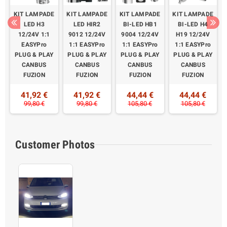
E
KIT LAMPADE
KIT LAMPADE
KIT LAMPADE
KIT LAMPADE
LED H3
LED HIR2
BI-LED HB1
BI-LED H4
12/24V 1:1
9012 12/24V
9004 12/24V
H19 12/24V
EASYPro
1:1 EASYPro
1:1 EASYPro
1:1 EASYPro
Y
PLUG & PLAY
PLUG & PLAY
PLUG & PLAY
PLUG & PLAY
CANBUS
CANBUS
CANBUS
CANBUS
FUZION
FUZION
FUZION
FUZION
41,92 €
41,92 €
44,44 €
44,44 €
99,80 €
99,80 €
105,80 €
105,80 €
Customer Photos