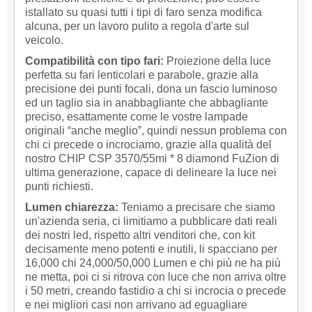
istallato su quasi tutti i tipi di faro senza modifica
alcuna, per un lavoro pulito a regola d'arte sul
veicolo.
Compatibilità con tipo fari:
Proiezione della luce
perfetta su fari lenticolari e parabole, grazie alla
precisione dei punti focali, dona un fascio luminoso
ed un taglio sia in anabbagliante che abbagliante
preciso, esattamente come le vostre lampade
originali “anche meglio”, quindi nessun problema con
chi ci precede o incrociamo, grazie alla qualità del
nostro CHIP CSP 3570/55mi * 8 diamond FuZion di
ultima generazione, capace di delineare la luce nei
punti richiesti.
Lumen chiarezza:
Teniamo a precisare che siamo
un'azienda seria, ci limitiamo a pubblicare dati reali
dei nostri led, rispetto altri venditori che, con kit
decisamente meno potenti e inutili, li spacciano per
16,000 chi 24,000/50,000 Lumen e chi più ne ha più
ne metta, poi ci si ritrova con luce che non arriva oltre
i 50 metri, creando fastidio a chi si incrocia o precede
e nei migliori casi non arrivano ad eguagliare