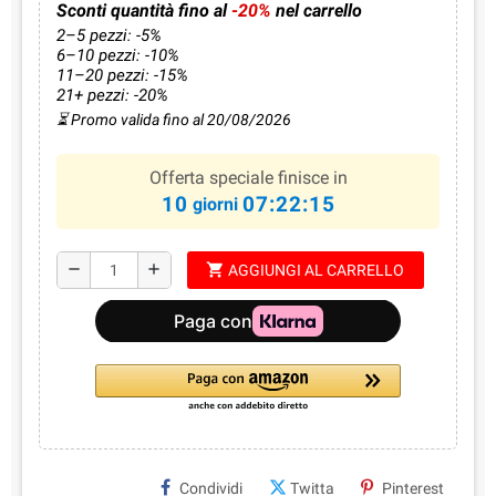
Sconti quantità fino al
-20%
nel carrello
2–5 pezzi: -5%
6–10 pezzi: -10%
11–20 pezzi: -15%
21+ pezzi: -20%
⏳ Promo valida fino al 20/08/2026
Offerta speciale finisce in
10
07:22:14
giorni
shopping_cart
remove
add
AGGIUNGI AL CARRELLO
Condividi
Twitta
Pinterest