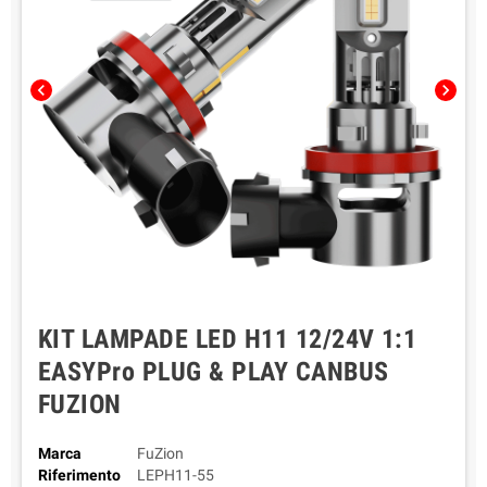
chevron_left
chevron_right
KIT LAMPADE LED H11 12/24V 1:1
EASYPro PLUG & PLAY CANBUS
FUZION
Marca
FuZion
Riferimento
LEPH11-55