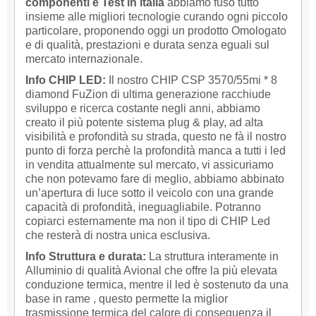
componenti e Test in italia
abbiamo fuso tutto
insieme alle migliori tecnologie curando ogni piccolo
particolare, proponendo oggi un prodotto Omologato
e di qualità, prestazioni e durata senza eguali sul
mercato internazionale.
Info CHIP LED:
Il nostro CHIP CSP 3570/55mi * 8
diamond FuZion di ultima generazione racchiude
sviluppo e ricerca costante negli anni, abbiamo
creato il più potente sistema plug & play, ad alta
visibilità e profondità su strada, questo ne fà il nostro
punto di forza perchè la profondità manca a tutti i led
in vendita attualmente sul mercato, vi assicuriamo
che non potevamo fare di meglio, abbiamo abbinato
un’apertura di luce sotto il veicolo con una grande
capacità di profondità, ineguagliabile. Potranno
copiarci esternamente ma non il tipo di CHIP Led
che resterà di nostra unica esclusiva.
Info Struttura e durata:
La struttura interamente in
Alluminio di qualità Avional che offre la più elevata
conduzione termica, mentre il led è sostenuto da una
base in rame , questo permette la miglior
trasmissione termica del calore di conseguenza il