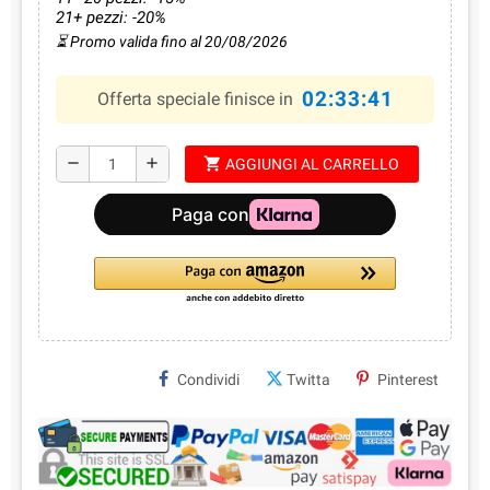
21+ pezzi: -20%
⏳ Promo valida fino al 20/08/2026
02:33:41
Offerta speciale finisce in
shopping_cart
remove
add
AGGIUNGI AL CARRELLO
Condividi
Twitta
Pinterest