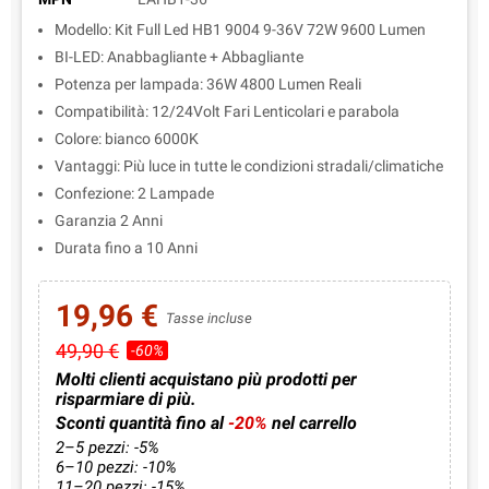
Modello: Kit Full Led HB1 9004 9-36V 72W 9600 Lumen
BI-LED: Anabbagliante + Abbagliante
Potenza per lampada: 36W 4800 Lumen Reali
Compatibilità: 12/24Volt Fari Lenticolari e parabola
Colore: bianco 6000K
Vantaggi: Più luce in tutte le condizioni stradali/climatiche
Confezione: 2 Lampade
Garanzia 2 Anni
Durata fino a 10 Anni
19,96 €
Tasse incluse
49,90 €
-60%
Molti clienti acquistano più prodotti per
risparmiare di più.
Sconti quantità fino al
-20%
nel carrello
2–5 pezzi: -5%
6–10 pezzi: -10%
11–20 pezzi: -15%