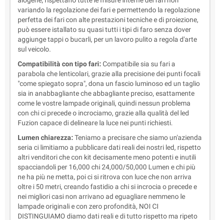
alogene, rispettano tutte le misure interne dei fari non
variando la regolazione dei fari e permettendo la regolazione
perfetta dei fari con alte prestazioni tecniche e di proiezione,
può essere istallato su quasi tutti i tipi di faro senza dover
aggiunge tappi o bucarli, per un lavoro pulito a regola d'arte
sul veicolo.
Compatibilità con tipo fari:
Compatibile sia su fari a
parabola che lenticolari, grazie alla precisione dei punti focali
"come spiegato sopra", dona un fascio luminoso ed un taglio
sia in anabbagliante che abbagliante preciso, esattamente
come le vostre lampade originali, quindi nessun problema
con chi ci precede o incrociamo, grazie alla qualità del led
Fuzion capace di delineare la luce nei punti richiesti.
Lumen chiarezza:
Teniamo a precisare che siamo un'azienda
seria ci limitiamo a pubblicare dati reali dei nostri led, rispetto
altri venditori che con kit decisamente meno potenti e inutili
spacciandoli per 16,000 chi 24,000/50,000 Lumen e chi più
ne ha più ne metta, poi ci si ritrova con luce che non arriva
oltre i 50 metri, creando fastidio a chi si incrocia o precede e
nei migliori casi non arrivano ad eguagliare nemmeno le
lampade originali e con zero profondità, NOI CI
DISTINGUIAMO diamo dati reali e di tutto rispetto ma ripeto