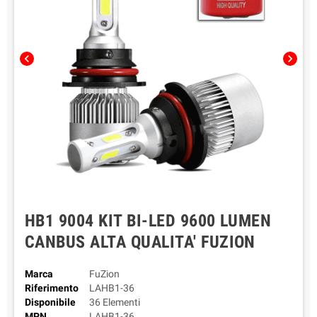
chevron_left
chevron_right
HB1 9004 KIT BI-LED 9600 LUMEN
CANBUS ALTA QUALITA' FUZION
Marca
FuZion
Riferimento
LAHB1-36
Disponibile
36 Elementi
MPN
LAHB1-36