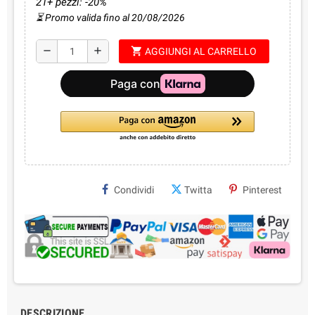
21+ pezzi: -20%
⏳ Promo valida fino al 20/08/2026
shopping_cart
remove
add
AGGIUNGI AL CARRELLO
Condividi
Twitta
Pinterest
DESCRIZIONE