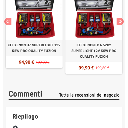
KIT XENON H7 SUPERLIGHT 12V
KIT XENON H16 5202
N
55W PRO QUALITY FUZION
SUPERLIGHT 12V 55W PRO
QUALITY FUZION
94,90 €
189,80 €
99,90 €
199,80 €
Commenti
Tutte le recensioni del negozio
Riepilogo