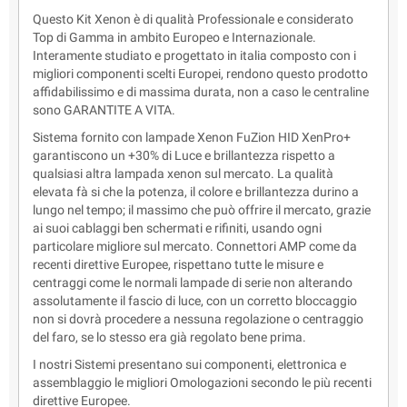
Questo Kit Xenon è di qualità Professionale e considerato
Top di Gamma in ambito Europeo e Internazionale.
Interamente studiato e progettato in italia composto con i
migliori componenti scelti Europei, rendono questo prodotto
affidabilissimo e di massima durata, non a caso le centraline
sono GARANTITE A VITA.
Sistema fornito con lampade Xenon FuZion HID XenPro+
garantiscono un +30% di Luce e brillantezza rispetto a
qualsiasi altra lampada xenon sul mercato. La qualità
elevata fà si che la potenza, il colore e brillantezza durino a
lungo nel tempo; il massimo che può offrire il mercato, grazie
ai suoi cablaggi ben schermati e rifiniti, usando ogni
particolare migliore sul mercato. Connettori AMP come da
recenti direttive Europee, rispettano tutte le misure e
centraggi come le normali lampade di serie non alterando
assolutamente il fascio di luce, con un corretto bloccaggio
non si dovrà procedere a nessuna regolazione o centraggio
del faro, se lo stesso era già regolato bene prima.
I nostri Sistemi presentano sui componenti, elettronica e
assemblaggio le migliori Omologazioni secondo le più recenti
direttive Europee.