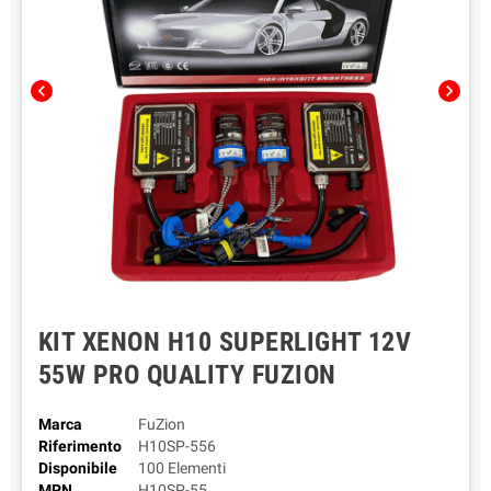
chevron_left
chevron_right
KIT XENON H10 SUPERLIGHT 12V
55W PRO QUALITY FUZION
Marca
FuZion
Riferimento
H10SP-556
Disponibile
100 Elementi
MPN
H10SP-55