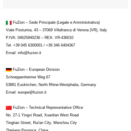
FuZion – Sede Principale (Legale e Amministrativa)
Viale Postumia, 43 – 37069 Villafranca di Verona (VR), Italy
P.IVA: 04625940236 – REA: VR-436010
Tel: +39 045 6300001 / +39 346 6404367
Email: info@fuzion.it
FuZion
– European Division
Schneppenheimer Weg 67
53881 Euskirchen, North Rhine-Westphalia, Germany
Email: europe@fuzion.it
FuZion – Technical Representative Office
No. 27-1 Yingxi Road, Xuanlian West Road
Tingtian Street, Rui'an City, Wenzhou City
Zhejiang Province, China