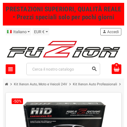
PRESTAZIONI SUPERIORI, QUALITÀ REALE
• Prezzi speciali solo per pochi giorni
Italiano
EUR €
person
Accedi
0
view_headline
search
chevron_right
chevron_right
chevron_right
Kit Xenon Auto, Moto e Veicoli 24V
Kit Xenon Auto Professionali
Ki
-50%