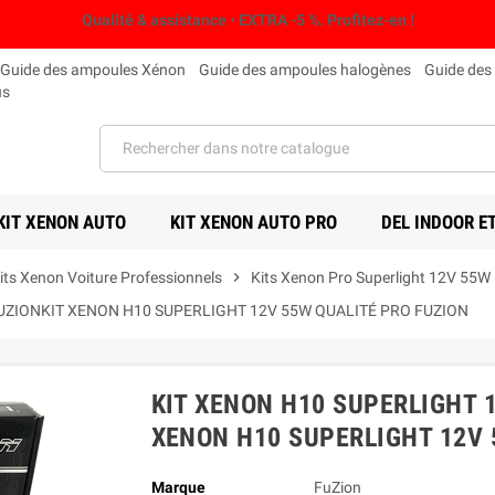
Qualité & assistance • EXTRA -5 %. Profitez-en !
Guide des ampoules Xénon
Guide des ampoules halogènes
Guide des
us
KIT XENON AUTO
KIT XENON AUTO PRO
DEL INDOOR E
its Xenon Voiture Professionnels
chevron_right
Kits Xenon Pro Superlight 12V 55W
UZIONKIT XENON H10 SUPERLIGHT 12V 55W QUALITÉ PRO FUZION
KIT XENON H10 SUPERLIGHT 
XENON H10 SUPERLIGHT 12V 
Marque
FuZion