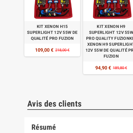
R2 9012
KIT XENON H15
KIT XENON H9
12V 55W
SUPERLIGHT 12V 55W DE
SUPERLIGHT 12V 55
ITY
QUALITÉ PRO FUZION
PRO QUALITY FUZIONK
LE XÉNON
XENON H9 SUPERLIGH
109,00 €
PERLIGHT
218,00 €
12V 55W DE QUALITÉ P
ALITÉ PRO
FUZION
N
94,90 €
189,80 €
9,80 €
Avis des clients
Résumé