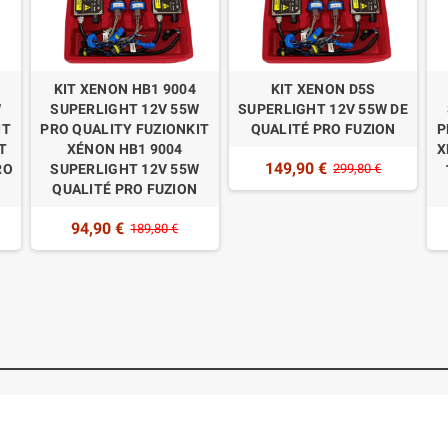
KIT XENON HB1 9004
KIT XENON D5S
W
SUPERLIGHT 12V 55W
SUPERLIGHT 12V 55W DE
IT
PRO QUALITY FUZIONKIT
QUALITÉ PRO FUZION
P
T
XÉNON HB1 9004
X
149,90 €
RO
SUPERLIGHT 12V 55W
299,80 €
QUALITÉ PRO FUZION
94,90 €
189,80 €