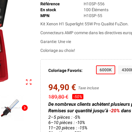
Référence
H10SP-556
En stock
100 Éléments
MPN
H10SP-55
Kit Xenon H1 Superlight 55W Pro Qualité FuZion.
Connecteurs AMP comme dans les directives euro
Garantie: Une vie
Coloriage au choix!
6000K
4300
Coloriage Favoris:
zoom_out_map
94,90 €
Taxe incluse
189,80 €
-50%
De nombreux clients achètent plusieurs
chevron_right
Remises sur quantité jusqu’à
-20%
dans 
2–5 pièces : -5%
6–10 pièces : -10%
11–20 pièces : -15%