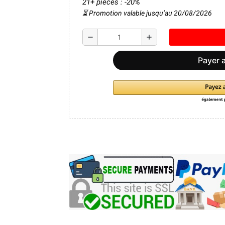
21+ pièces : -20%
⏳ Promotion valable jusqu’au 20/08/2026
remove
add