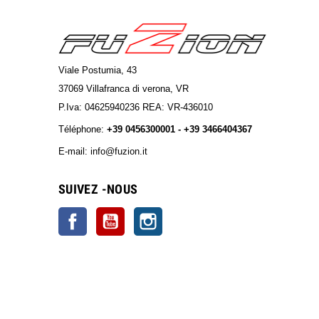
Viale Postumia, 43
37069 Villafranca di verona, VR
P.Iva: 04625940236 REA: VR-436010
Téléphone:
+39 0456300001 - +39 3466404367
E-mail: info@fuzion.it
info@fuzion.it
SUIVEZ -NOUS
Facebook
YouTube
Instagram