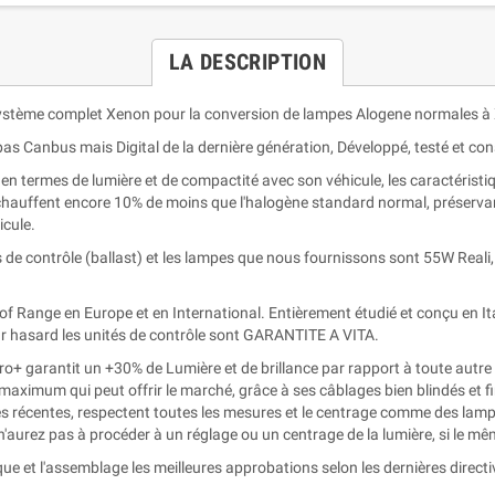
LA DESCRIPTION
système complet Xenon pour la conversion de lampes Alogene normales à
as Canbus mais Digital de la dernière génération, Développé, testé et co
 termes de lumière et de compactité avec son véhicule, les caractéristiq
chauffent encore 10% de moins que l'halogène standard normal, préservant 
icule.
 de contrôle (ballast) et les lampes que nous fournissons sont 55W Reali, 
p of Range en Europe et en International. Entièrement étudié et conçu en
par hasard les unités de contrôle sont GARANTITE A VITA.
 garantit un +30% de Lumière et de brillance par rapport à toute autre 
e maximum qui peut offrir le marché, grâce à ses câblages bien blindés et fi
 récentes, respectent toutes les mesures et le centrage comme des lam
 n'aurez pas à procéder à un réglage ou un centrage de la lumière, si le mê
ue et l'assemblage les meilleures approbations selon les dernières direct