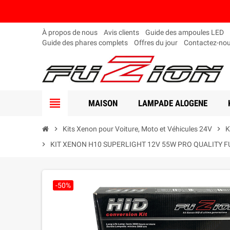
À propos de nous
Avis clients
Guide des ampoules LED
Guide des phares complets
Offres du jour
Contactez-no
view_headline
MAISON
LAMPADE ALOGENE
chevron_right
Kits Xenon pour Voiture, Moto et Véhicules 24V
chevron_right
K
chevron_right
KIT XENON H10 SUPERLIGHT 12V 55W PRO QUALITY F
-50%