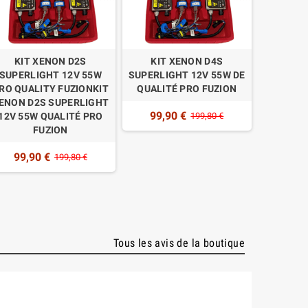
KIT XENON D2S
KIT XENON D4S
KIT
SUPERLIGHT 12V 55W
SUPERLIGHT 12V 55W DE
SUPERLI
RO QUALITY FUZIONKIT
QUALITÉ PRO FUZION
QUALIT
ENON D2S SUPERLIGHT
99,90 €
94,9
12V 55W QUALITÉ PRO
199,80 €
FUZION
99,90 €
199,80 €
Tous les avis de la boutique