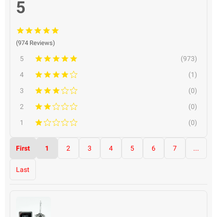
5
(974 Reviews)
5
(973)
4
(1)
3
(0)
2
(0)
1
(0)
First
1
2
3
4
5
6
7
...
Last