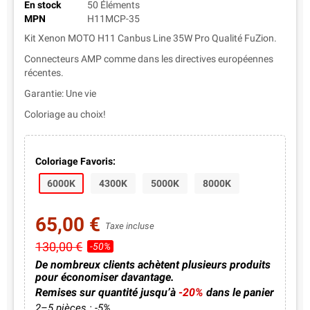
En stock
50 Éléments
MPN
H11MCP-35
Kit Xenon MOTO H11 Canbus Line 35W Pro Qualité FuZion.
Connecteurs AMP comme dans les directives européennes
récentes.
Garantie: Une vie
Coloriage au choix!
Coloriage Favoris:
6000K
4300K
5000K
8000K
65,00 €
Taxe incluse
130,00 €
-50%
De nombreux clients achètent plusieurs produits
pour économiser davantage.
Remises sur quantité jusqu’à
-20%
dans le panier
2–5 pièces : -5%