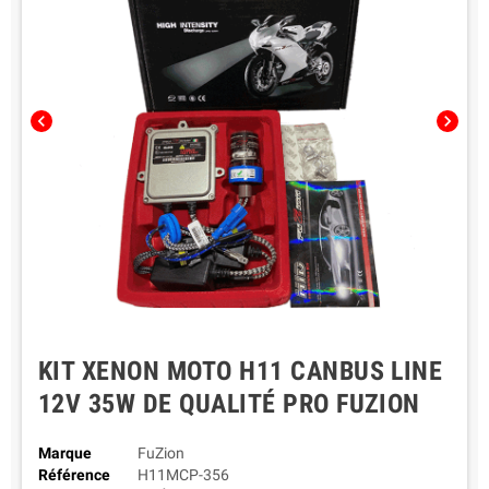
chevron_left
chevron_right
KIT XENON MOTO H11 CANBUS LINE
12V 35W DE QUALITÉ PRO FUZION
Marque
FuZion
Référence
H11MCP-356