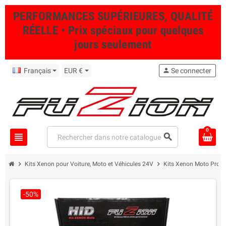
PERFORMANCES SUPÉRIEURES, QUALITÉ
RÉELLE • Prix spéciaux pour quelques
jours seulement
Français
EUR €
person
Se connecter
0
view_headline
search
chevron_right
chevron_right
Kits Xenon pour Voiture, Moto et Véhicules 24V
Kits Xenon Moto Profe
-50%