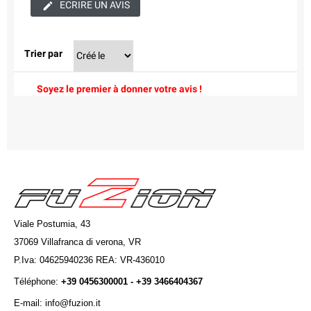
ECRIRE UN AVIS
Trier par
Soyez le premier à donner votre avis !
Viale Postumia, 43
37069 Villafranca di verona, VR
P.Iva: 04625940236 REA: VR-436010
Téléphone:
+39 0456300001 - +39 3466404367
E-mail: info@fuzion.it
info@fuzion.it