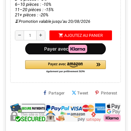
6–10 pièces : -10%
11–20 pièces : -15%
21+ pièces : -20%
⏳ Promotion valable jusqu’au 20/08/2026
shopping_cart
remove
add
AJOUTEZ AU PANIER
Partager
Tweet
Pinterest