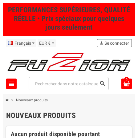
PERFORMANCES SUPÉRIEURES, QUALITÉ
RÉELLE • Prix spéciaux pour quelques
jours seulement
Français
EUR €
person
Se connecter
0
view_headline
search
chevron_right
Nouveaux produits
NOUVEAUX PRODUITS
Aucun produit disponible pourtant