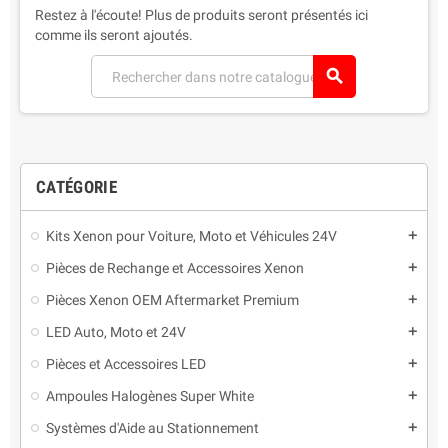
Restez à l'écoute! Plus de produits seront présentés ici
comme ils seront ajoutés.
search
CATÉGORIE
Kits Xenon pour Voiture, Moto et Véhicules 24V
add
Pièces de Rechange et Accessoires Xenon
add
Pièces Xenon OEM Aftermarket Premium
add
LED Auto, Moto et 24V
add
Pièces et Accessoires LED
add
Ampoules Halogènes Super White
add
Systèmes d'Aide au Stationnement
add