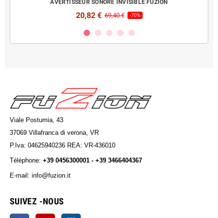
ON
AVERTISSEUR SONORE INVISIBLE FUZION
20,82 €
69,40 €
-70%
Viale Postumia, 43
37069 Villafranca di verona, VR
P.Iva: 04625940236 REA: VR-436010
Téléphone:
+39 0456300001 - +39 3466404367
E-mail: info@fuzion.it
info@fuzion.it
SUIVEZ -NOUS