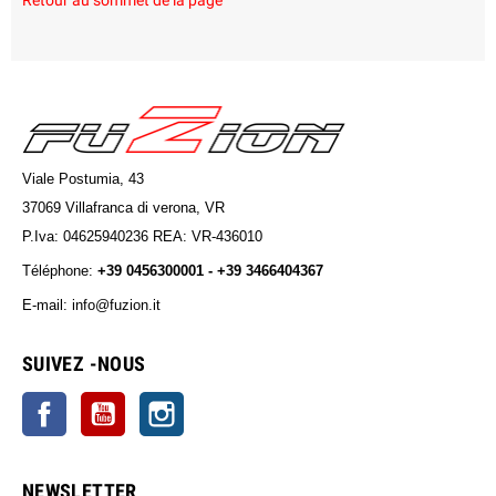
Retour au sommet de la page
Viale Postumia, 43
37069 Villafranca di verona, VR
P.Iva: 04625940236 REA: VR-436010
Téléphone:
+39 0456300001 - +39 3466404367
E-mail: info@fuzion.it
info@fuzion.it
SUIVEZ -NOUS
Facebook
YouTube
Instagram
NEWSLETTER