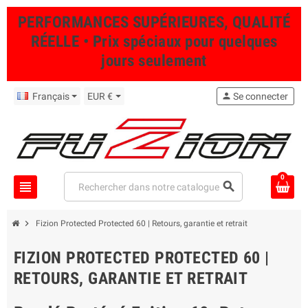
PERFORMANCES SUPÉRIEURES, QUALITÉ
RÉELLE • Prix spéciaux pour quelques
jours seulement
Français
EUR €
person
Se connecter
0
view_headline
search
chevron_right
Fizion Protected Protected 60 | Retours, garantie et retrait
FIZION PROTECTED PROTECTED 60 |
RETOURS, GARANTIE ET RETRAIT